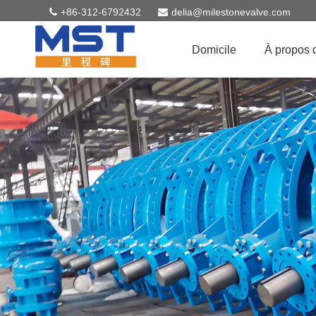
+86-312-6792432
delia@milestonevalve.com
Domicile
À propos 