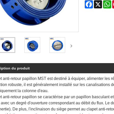
Facebook
X
W
iption du produit
t anti-retour papillon MST est destiné à équiper, alimenter les
tion robuste, il est généralement installé sur les canalisations de
iquement la colonne d'eau.
t anti-retour papillon se caractérise par un papillon basculant et u
 avec un degré d'ouverture correspondant au débit du flux. Le do
nertie). De plus, l'inclinaison du siège permet au clapet anti-re