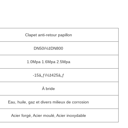
Clapet anti-retour papillon
DN50ï½žDN800
1.0Mpa 1.6Mpa 2.5Mpa
-15â„ƒï½ž425â„ƒ
À bride
Eau, huile, gaz et divers milieux de corrosion
Acier forgé, Acier moulé, Acier inoxydable